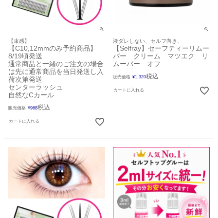
【束感】
液ダレしない、セルフ向き、
【C10,12mmのみ予約商品】
【Selfray】セーフティーリムー
8/19頃発送
バー クリーム マツエク リ
通常商品と一緒のご注文の場合
ムーバー オフ
は先に通常商品を当日発送し入
税込
販売価格
¥
1,320
荷次第発送
センターラッシュ
カートに入れる
自然なCカール
税込
販売価格
¥
968
カートに入れる