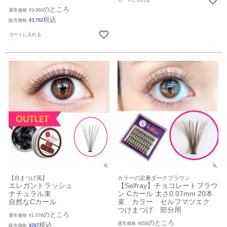
のところ
通常価格
¥
3,960
税込
販売価格
¥
3,762
カートに入れる
【自まつげ風】
カラーの定番ダークブラウン
エレガントラッシュ
【Selfray】チョコレートブラウ
ナチュラル束
ン Cカール 太さ0.07mm 20本
自然なCカール
束 カラー セルフマツエク
つけまつげ 部分用
のところ
通常価格
¥
1,078
のところ
税込
通常価格
¥
858
販売価格
¥
297