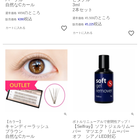
自然なCカール
3ml
2本セット
のところ
通常価格
¥
858
のところ
税込
通常価格
¥
5,500
販売価格
¥
280
税込
販売価格
¥
5,225
カートに入れる
カートに入れる
【カラー】
ボトルリニューアルで密閉性アップ！
キャンディーラッシュ
【Selfray】ソフトジェルリムー
ブラウン
バー マツエク リムーバー
自然なCカール
オフ シアノLED対応