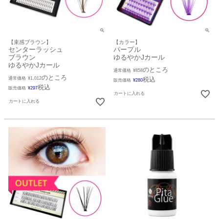
【束感ブラウン】
【カラー】
センターラッシュ
パープル
ブラウン
ゆるやかJカール
ゆるやかJカール
のところ
通常価格
¥
858
のところ
通常価格
¥
1,012
税込
販売価格
¥
280
税込
販売価格
¥
297
カートに入れる
カートに入れる