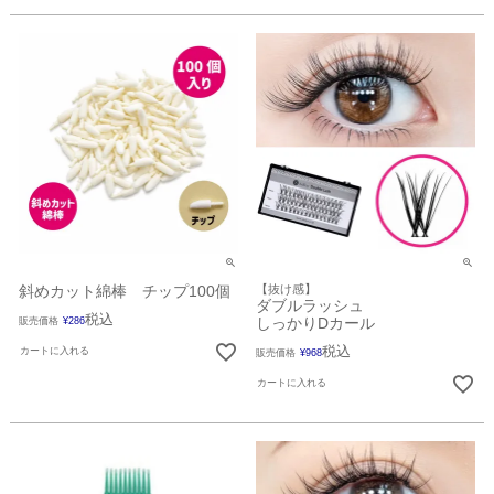
斜めカット綿棒 チップ100個
【抜け感】
ダブルラッシュ
税込
しっかりDカール
販売価格
¥
286
税込
カートに入れる
販売価格
¥
968
カートに入れる