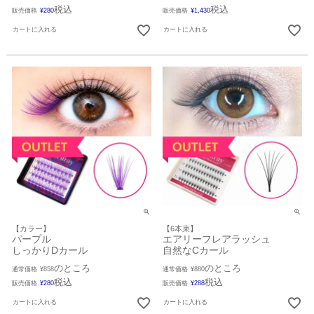
税込
税込
販売価格
¥
280
販売価格
¥
1,430
カートに入れる
カートに入れる
【カラー】
【6本束】
パープル
エアリーフレアラッシュ
しっかりDカール
自然なCカール
のところ
のところ
通常価格
¥
858
通常価格
¥
880
税込
税込
販売価格
¥
280
販売価格
¥
288
カートに入れる
カートに入れる