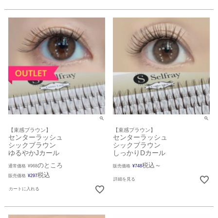
【束感ブラウン】
【束感ブラウン】
センターラッシュ
センターラッシュ
シックブラウン
シックブラウン
ゆるやかJカール
しっかりDカール
のところ
税込
通常価格
¥
968
販売価格
¥
748
〜
税込
販売価格
¥
297
詳細を見る
カートに入れる