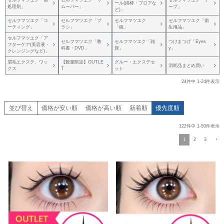
ール(綿棒・ブロアな
処理剤」
ムーバー」
ープ」
ど)」
セルフマツエク「コ
セルフマツエク「ブ
セルフマツエク
セルフマツエク「衛
ーティング」
ラシ」
「鏡」
生用品」
セルフマツエク「ア
セルフマツエク「教
セルフマツエク「雑
つけまつげ「Eyes
フターケア(美容液・
科書・DVD」
貨」
y」
クレンジングなど)」
眉毛エクステ、ワッ
【数量限定】OUTLE
グルー・エクステセ
消耗品まとめ買い
クス
T
ット
24
件中
1
-
24
件表示
並び替え
価格が安い順
価格が高い順
新着順
優先度順
122
件中
1
-
50
件表示
1
2
3