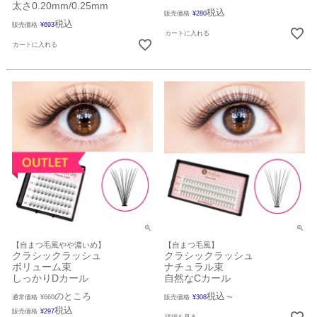
太さ0.20mm/0.25mm
税込
販売価格
¥
280
税込
販売価格
¥
693
カートに入れる
カートに入れる
【自まつ毛風やや濃いめ】
【自まつ毛風】
クラシックラッシュ
クラシックラッシュ
ボリューム束
ナチュラル束
しっかりDカール
自然なCカール
のところ
税込
通常価格
¥
660
販売価格
¥
308
〜
税込
販売価格
¥
297
詳細を見る