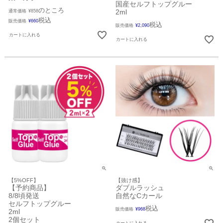
国産セルフトップグルー
のところ
2ml
通常価格
¥
858
税込
販売価格
¥
660
税込
販売価格
¥
2,090
カートに入れる
カートに入れる
【5%OFF】
【抜け感】
【予約商品】
ダブルラッシュ
8/8頃発送
自然なCカール
セルフトップグルー
税込
販売価格
¥
968
2ml
2個セット
カートに入れる