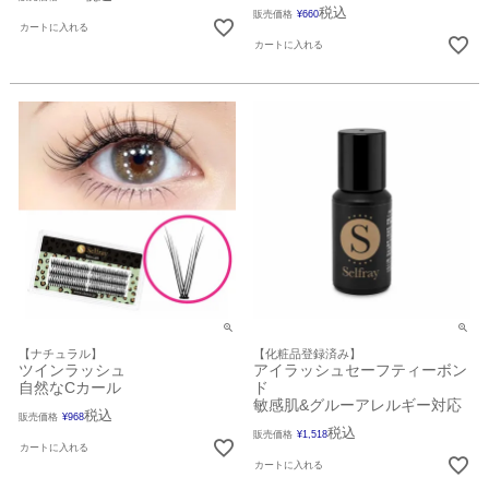
税込
販売価格
¥
660
カートに入れる
カートに入れる
【ナチュラル】
【化粧品登録済み】
ツインラッシュ
アイラッシュセーフティーボン
自然なCカール
ド
敏感肌&グルーアレルギー対応
税込
販売価格
¥
968
税込
販売価格
¥
1,518
カートに入れる
カートに入れる