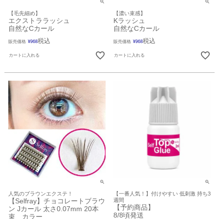
【毛先細め】
【濃い束感】
エクストララッシュ
Kラッシュ
自然なCカール
自然なCカール
税込
税込
販売価格
¥
968
販売価格
¥
968
カートに入れる
カートに入れる
人気のブラウンエクステ！
【一番人気！】付けやすい 低刺激 持ち3
【Selfray】チョコレートブラウ
週間
【予約商品】
ン Jカール 太さ0.07mm 20本
8/8頃発送
束 カラー