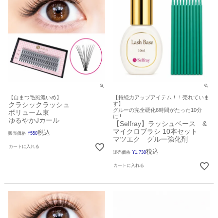
【自まつ毛風濃いめ】
【持続力アップアイテム！！売れていま
クラシックラッシュ
す】
グルーの完全硬化6時間がたった10分
ボリューム束
に!!
ゆるやかJカール
【Selfray】ラッシュベース &
マイクロブラシ 10本セット
税込
販売価格
¥
550
マツエク グルー強化剤
カートに入れる
税込
販売価格
¥
1,738
カートに入れる