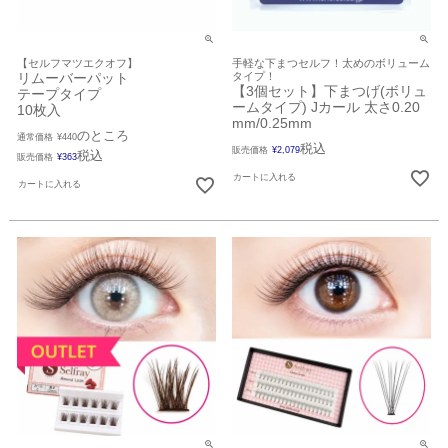
【セルフマツエクオフ】
手軽な下まつセルフ！太めのボリューム
リムーバーパット
タイプ！
【3個セット】下まつげ(ボリュ
テープタイプ
ームタイプ) Jカール 太さ0.20
10枚入
mm/0.25mm
のところ
通常価格
¥
440
税込
販売価格
¥
2,079
税込
販売価格
¥
363
カートに入れる
カートに入れる