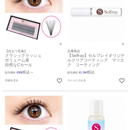
【自まつ毛風】
定番商品
クラシックラッシュ
【Selfray】セルフレイオリジナ
ボリューム束
ルクリアコーティング マツエ
自然なCカール
ク コーティング
税込
税込
販売価格
¥
308
〜
販売価格
¥
1,540
詳細を見る
カートに入れる