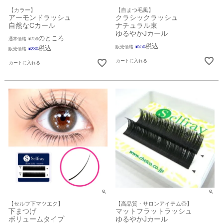
【カラー】
【自まつ毛風】
アーモンドラッシュ
クラシックラッシュ
自然なCカール
ナチュラル束
ゆるやかJカール
のところ
通常価格
¥
759
税込
税込
販売価格
¥
550
販売価格
¥
280
カートに入れる
カートに入れる
【セルフ下マツエク】
【高品質・サロンアイテム◎】
下まつげ
マットフラットラッシュ
ボリュームタイプ
ゆるやかJカール