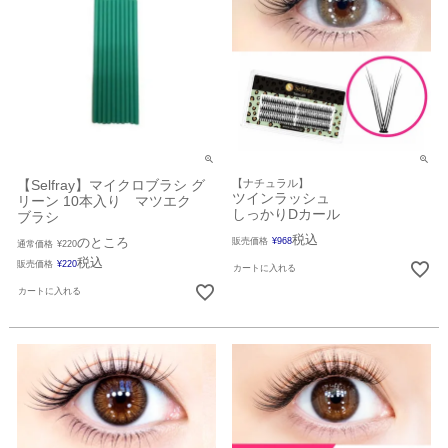
【Selfray】マイクロブラシ グ
【ナチュラル】
ツインラッシュ
リーン 10本入り マツエク
しっかりDカール
ブラシ
税込
のところ
販売価格
¥
968
通常価格
¥
220
税込
販売価格
¥
220
カートに入れる
カートに入れる