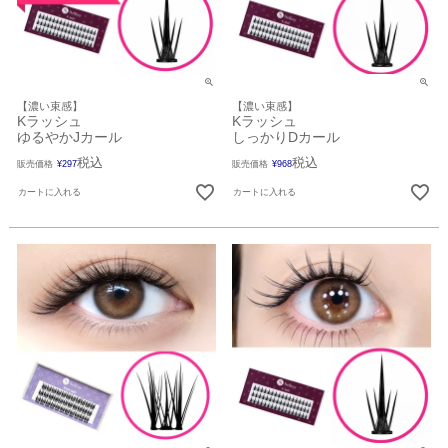
【濃い束感】
【濃い束感】
Kラッシュ
Kラッシュ
ゆるやかJカール
しっかりDカール
税込
税込
販売価格
¥
297
販売価格
¥
968
カートに入れる
カートに入れる