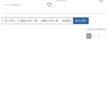
カートに入れる
並び替え
価格が安い順
価格が高い順
新着順
優先度順
122
件中
1
-
50
件表示
1
2
3