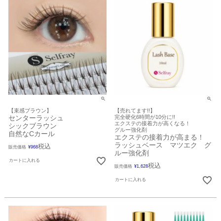
【束感ブラウン】
【売れてます!!】
センターラッシュ
完全硬化6時間が10分に!!
エクステの接着力が高くなる！
シックブラウン
グルー強化剤
自然なCカール
エクステの接着力が高まる！
ラッシュベース マツエク グ
税込
販売価格
¥
968
ルー強化剤
カートに入れる
税込
販売価格
¥
1,628
カートに入れる