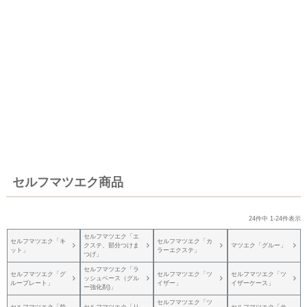
セルフマツエク商品
24
件中
1
-
24
件表示
セルフマツエク「エ
セルフマツエク「キ
セルフマツエク「カ
クステ、部分つけま
マツエク「グルー」
ット」
ラーエクステ」
つげ」
セルフマツエク「ラ
セルフマツエク「グ
セルフマツエク「ツ
セルフマツエク「ツ
ッシュベース（グル
ループレート」
イザー」
イザーケース」
ー強化剤)」
セルフマツエク「ツ
セルフマツエク「前
セルフマツエク「リ
セルフマツエク「テ