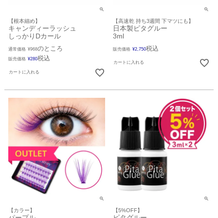
【根本細め】
【高速乾 持ち3週間 下マツにも】
キャンディーラッシュ
日本製ピタグルー
しっかりDカール
3ml
のところ
税込
通常価格
¥
968
販売価格
¥
2,750
税込
販売価格
¥
280
カートに入れる
カートに入れる
【カラー】
【5%OFF】
パープル
ピタグルー