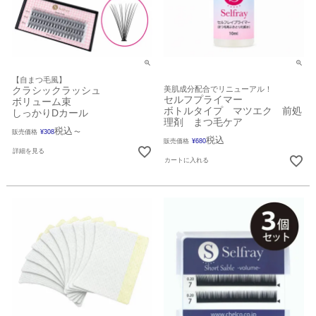
【自まつ毛風】
クラシックラッシュ
美肌成分配合でリニューアル！
セルフプライマー
ボリューム束
ボトルタイプ マツエク 前処
しっかりDカール
理剤 まつ毛ケア
税込
販売価格
¥
308
〜
税込
販売価格
¥
680
詳細を見る
カートに入れる