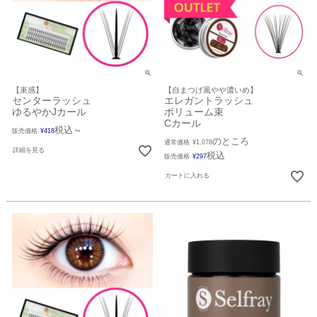
【束感】
【自まつげ風やや濃いめ】
センターラッシュ
エレガントラッシュ
ゆるやかJカール
ボリューム束
Cカール
税込
販売価格
¥
418
〜
のところ
通常価格
¥
1,078
詳細を見る
税込
販売価格
¥
297
カートに入れる