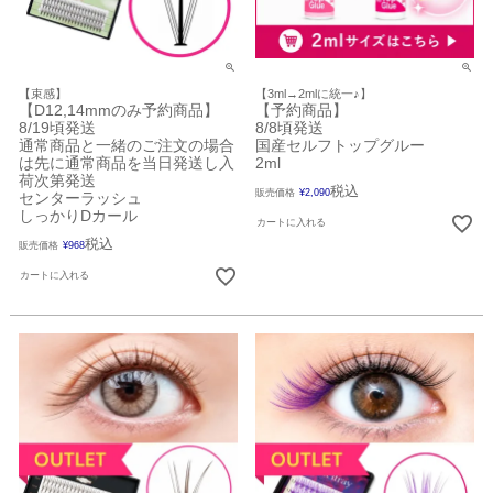
【束感】
【3ml→2mlに統一♪】
【D12,14mmのみ予約商品】
【予約商品】
8/19頃発送
8/8頃発送
通常商品と一緒のご注文の場合
国産セルフトップグルー
は先に通常商品を当日発送し入
2ml
荷次第発送
税込
販売価格
¥
2,090
センターラッシュ
しっかりDカール
カートに入れる
税込
販売価格
¥
968
カートに入れる