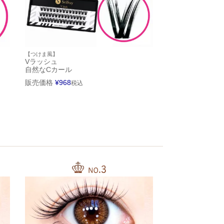
【つけま風】
Vラッシュ
自然なCカール
販売価格
¥
968
税込