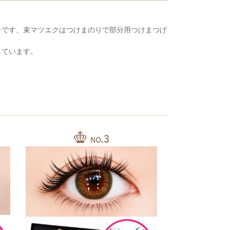
テです、束マツエクはつけまのりで部分用つけまつげ
しています。