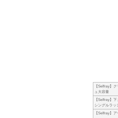
【Selfray
ュ大容量
【Selfray
シングルラッ
【Selfray