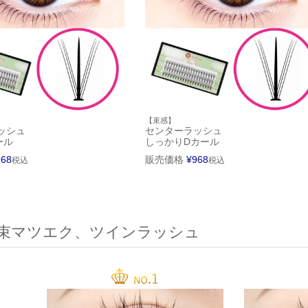
【束感】
ッシュ
センターラッシュ
ール
しっかりDカール
968
販売価格
¥
968
税込
税込
束マツエク、ツインラッシュ