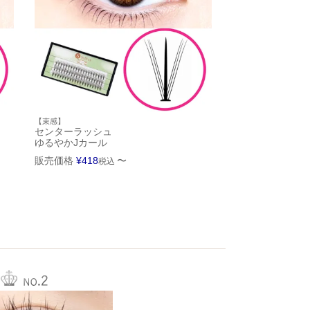
【束感】
センターラッシュ
ゆるやかJカール
販売価格
¥
418
〜
税込