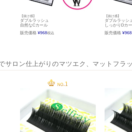
【抜け感】
【抜け感】
ダブルラッシュ
ダブルラッシ
自然なCカール
しっかりDカ
販売価格
¥
968
販売価格
¥
968
税込
でサロン仕上がりのマツエク、マットフラ