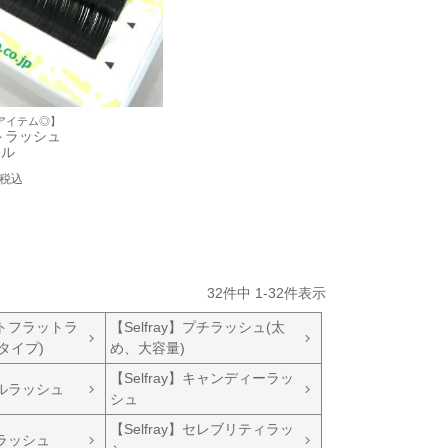
アイテム◎】
トラッシュ
ール
税込
32
件中
1
-
32
件表示
マットフラットラ
【Selfray】プチラッシュ(太
タイプ)
め、大容量)
【Selfray】キャンディーラッ
ダブルラッシュ
シュ
【Selfray】セレブリティラッ
ガラッシュ