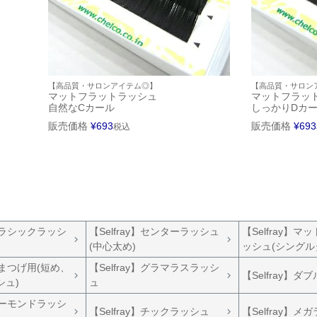
【高品質・サロンアイテム◎】
【高品質・サロン
マットフラットラッシュ
マットフラッ
自然なCカール
しっかりDカ
販売価格
¥
693
販売価格
¥
693
税込
】クラシックラッシ
【Selfray】センターラッシュ
【Selfray】
(中心太め)
ッシュ(シングル
】下まつげ用(短め、
【Selfray】グラマラスラッシ
【Selfray】
シュ)
ュ
】アーモンドラッシ
【Selfray】チックラッシュ
【Selfray】メ