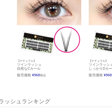
【ナチュラル】
【ナチュラル】
ツインラッシュ
ツインラッシ
自然なCカール
しっかりDカ
販売価格
¥
968
販売価格
¥
968
税込
ラッシュランキング