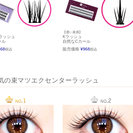
【濃い束感】
ラッシュ
Kラッシュ
ール
自然なCカール
968
販売価格
¥
968
税込
税込
気の束マツエクセンターラッシュ