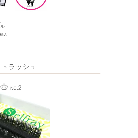
ュ
ール
税込
ットラッシュ