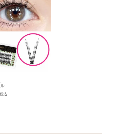
ュ
ール
税込