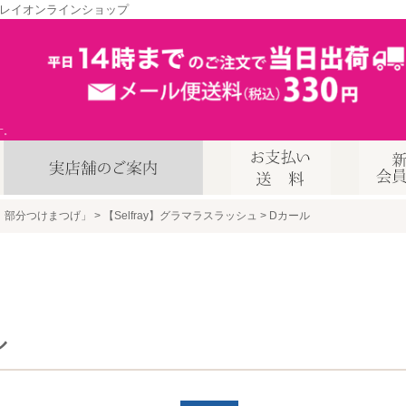
レイオンラインショップ
す。
、部分つけまつげ」
【Selfray】グラマラスラッシュ
Dカール
ル