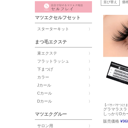
並び替え
価
マツエクセルフセット
スターターキット
まつ毛エクステ
束エクステ
フラットラッシュ
下まつげ
カラー
Jカール
Cカール
Dカール
【バサバサつけ
グラマラスラ
しっかりDカ
マツエクグルー
販売価格
¥
96
サロン用