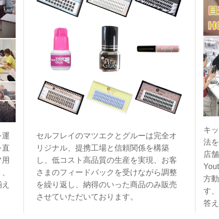
キッ
を運
セルフレイのマツエクとグルーは完全オ
法を
を直
リジナル、提携工場と信頼関係を構築
店舗
フ用
し、低コスト高品質の生産を実現、お客
You
く、
さまのフィードバックを受けながら調整
方動
揃え
を繰り返し、納得のいった商品のみ販売
す、
させていただいております。
答え