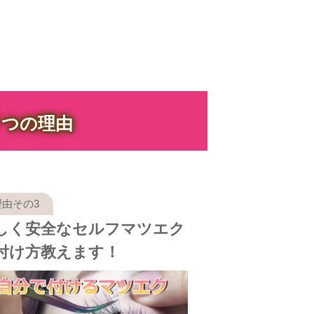
３
つの理由
しく安全なセルフマツエク
付け方教えます！