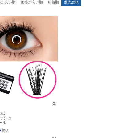
格が安い順
価格が高い順
新着順
優先度順
ま風】
ッシュ
ール
8
税込