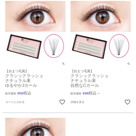
【自まつ毛風】
【自まつ毛風】
クラシックラッシュ
クラシックラッシュ
ナチュラル束
ナチュラル束
ゆるやかJカール
自然なCカール
税込
税込
販売価格
¥
550
販売価格
¥
308
〜
カートに入れる
詳細を見る