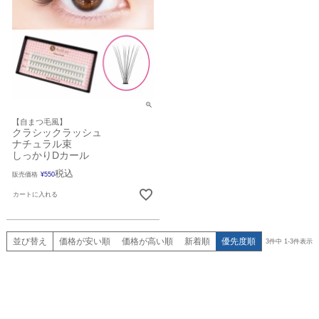
【自まつ毛風】
クラシックラッシュ
ナチュラル束
しっかりDカール
税込
販売価格
¥
550
カートに入れる
並び替え
価格が安い順
価格が高い順
新着順
優先度順
3
件中
1
-
3
件表示