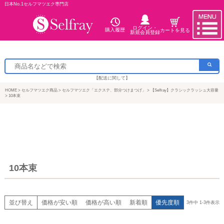
日本No.1セルフマツエク専門店
ログイン・
購入履歴
カートを見る
新規会員登録
【配送に関して】
HOME
セルフマツエク商品
セルフマツエク「エクステ、部分つけまつげ」
【Selfray】クラシックラッシュ大容量
10本束
10本束
並び替え
価格が安い順
価格が高い順
新着順
優先度順
3
件中
1
-
3
件表示