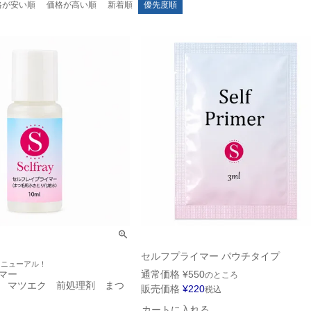
格が安い順
価格が高い順
新着順
優先度順
セルフプライマー パウチタイプ
リニューアル！
マー
通常価格
¥
550
のところ
 マツエク 前処理剤 まつ
販売価格
¥
220
税込
カートに入れる