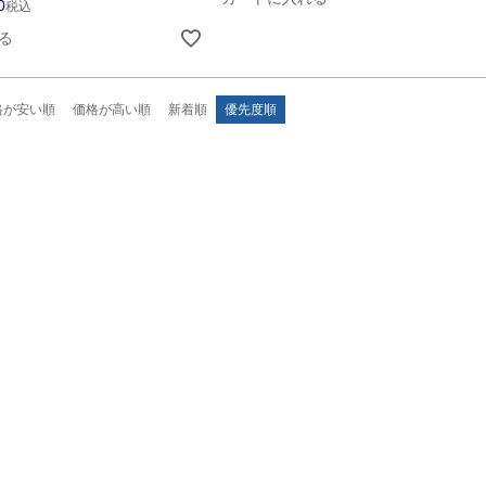
0
税込
る
格が安い順
価格が高い順
新着順
優先度順