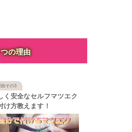
３
つの理由
しく安全なセルフマツエク
付け方教えます！