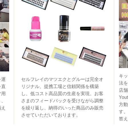
キッ
を運
セルフレイのマツエクとグルーは完全オ
法を
を直
リジナル、提携工場と信頼関係を構築
店舗
フ用
し、低コスト高品質の生産を実現、お客
You
く、
さまのフィードバックを受けながら調整
方動
揃え
を繰り返し、納得のいった商品のみ販売
す、
させていただいております。
答え