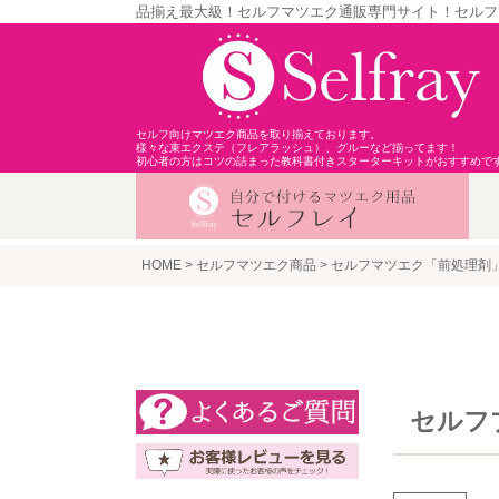
品揃え最大級！セルフマツエク通販専門サイト！セルフ
セルフ向けマツエク商品を取り揃えております。
様々な束エクステ（フレアラッシュ）、グルーなど揃ってます！
初心者の方はコツの詰まった教科書付きスターターキットがおすすめで
HOME
セルフマツエク商品
セルフマツエク「前処理剤
セルフ