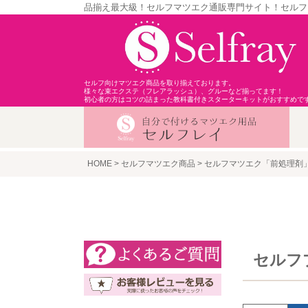
品揃え最大級！セルフマツエク通販専門サイト！セルフ
セルフ向けマツエク商品を取り揃えております。
様々な束エクステ（フレアラッシュ）、グルーなど揃ってます！
初心者の方はコツの詰まった教科書付きスターターキットがおすすめで
HOME
セルフマツエク商品
セルフマツエク「前処理剤
セルフ