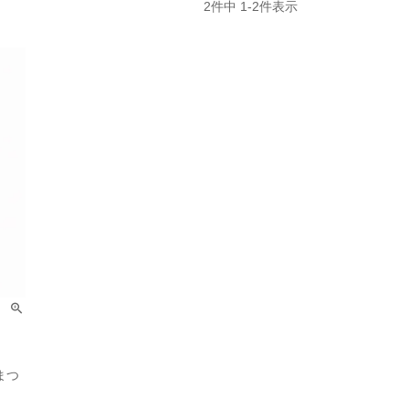
2
件中
1
-
2
件表示
まつ