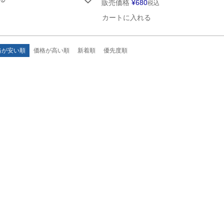
販売価格
¥
680
税込
カートに入れる
格が安い順
価格が高い順
新着順
優先度順