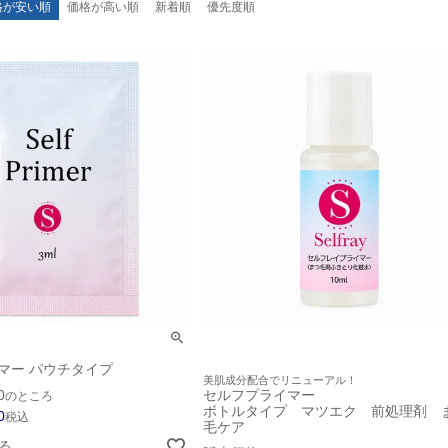
格が安い順
価格が高い順
新着順
優先度順
マー パウチタイプ
美肌成分配合でリニューアル！
0
セルフプライマー
のところ
ボトルタイプ マツエク 前処理剤 
0
税込
毛ケア
る