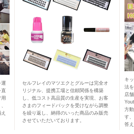
キッ
を運
セルフレイのマツエクとグルーは完全オ
法を
を直
リジナル、提携工場と信頼関係を構築
店舗
フ用
し、低コスト高品質の生産を実現、お客
You
く、
さまのフィードバックを受けながら調整
方動
揃え
を繰り返し、納得のいった商品のみ販売
す、
させていただいております。
答え