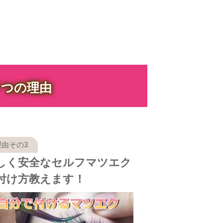
３
つの理由
しく安全なセルフマツエク
付け方教えます！